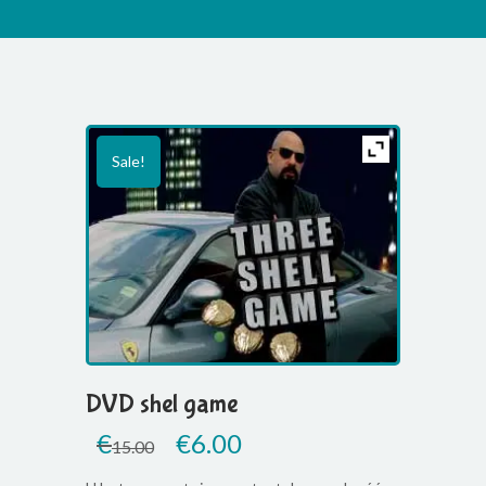
Sale!
DVD shel game
€
Original
€
6.00
Current
15.00
price
price