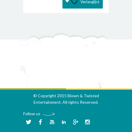
was:
is:
Verlanglijst
€17.50.
€10.00.
© Copyright 2015 Blown & Twisted
Entertainment. All rights Reserved.
Follow us