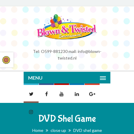
Tel: O599-881230 mail: info@blown-
twisted.nl
MENU
DVD Shel Game
Home
close up
DVD shel game