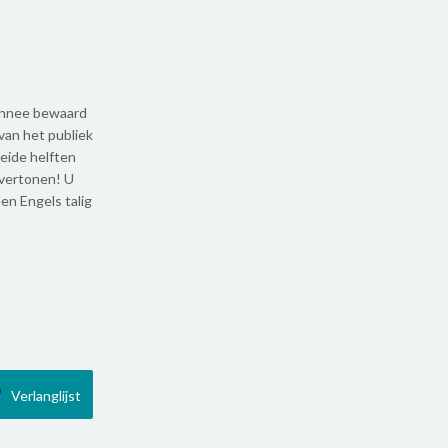
monnee bewaard
van het publiek
beide helften
 vertonen! U
een Engels talig
Verlanglijst