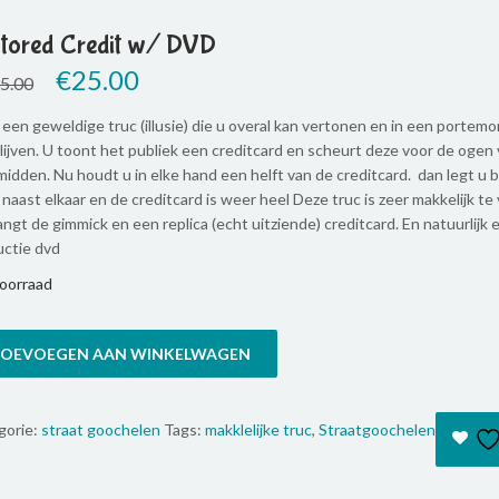
tored Credit w/ DVD
Original
€
25.00
Current
5.00
price
price
was:
is:
s een geweldige truc (illusie) die u overal kan vertonen en in een porte
€35.00.
€25.00.
lijven. U toont het publiek een creditcard en scheurt deze voor de ogen 
idden. Nu houdt u in elke hand een helft van de creditcard. dan legt u 
naast elkaar en de creditcard is weer heel Deze truc is zeer makkelijk te
ngt de gimmick en een replica (echt uitziende) creditcard. En natuurlijk 
uctie dvd
voorraad
OEVOEGEN AAN WINKELWAGEN
ored
it
gorie:
straat goochelen
Tags:
makklelijke truc
,
Straatgoochelen