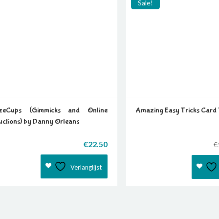
Sale!
zeCups (Gimmicks and Online
Amazing Easy Tricks Card 
ructions) by Danny Orleans
€
22.50
€
Verlanglijst